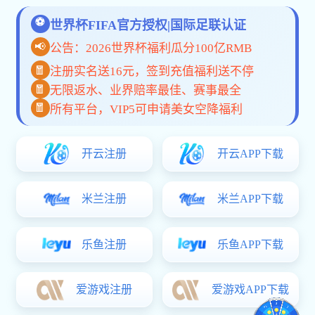
发布时间：2026-07-13
热点推荐
五金设备行业新技术趋势与市场展望
探索五金设备行业的新技术趋势及市场展望，深入分析其对制造业的
影响与未来发展方向，助力企业把握机遇。
查看详情
2023年五金行业发展趋势与新兴技术分析
本文探讨2023年五金行业的发展趋势与新兴技
2026-07
术，分析市场动态，提供行业洞察，为相关企