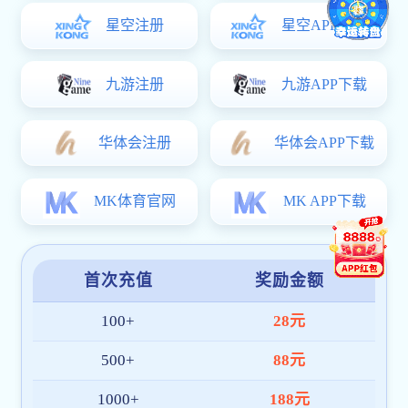
01
业和从业者提供参考。
查看详情
五金行业动态：从制造到创新设备的未来展
望
2026-06
探讨五金行业的最新动态与发展趋势，分析新
技术如何推动制造设备的创新与智能化，提升
28
行业竞争力与生产效率。
查看详情
五金制造行业最新动态与未来发展趋势解析
了解五金制造行业的最新动态与未来发展趋
2026-06
势，为企业制定战略提供参考。关注设备、制
25
造与市场需求变化，助力行业发展。
查看详情