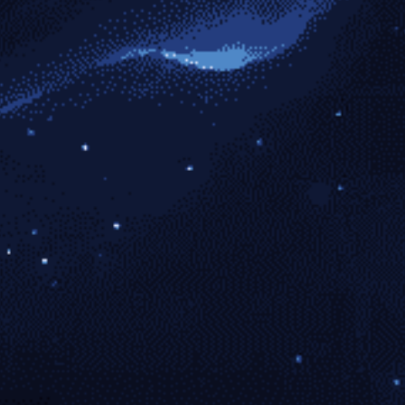
注绿色制造，采用环保材
例如，某五金生产商推出
的消费者，推动了销售增
行业内的竞争也愈加激烈
展空间。
未来展望
综上所述，五金制造行业
提升产品附加值。同时，
未来，随着科技的不断进
立足，并实现可持续发展