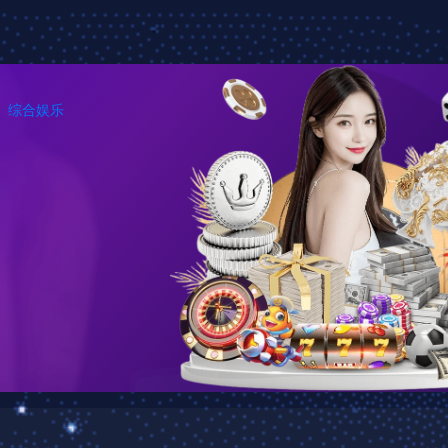
产品中心
新闻中心
NEWS
新闻中心