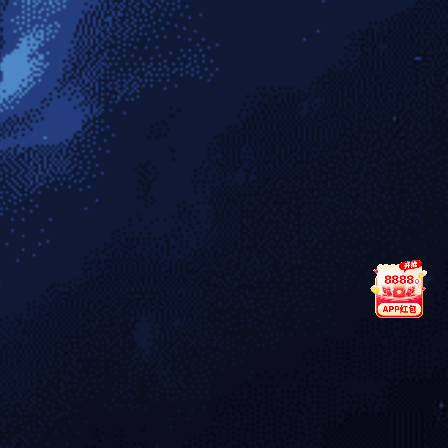
字化管理工具的引入，不仅提高了生产效率，还保障
金制造中的应用逐渐增多，这一技术可以根据用户需
新型的紧固件，极大地提高了生产效率和市场响应速
，企业能够实时监控设备运行状态，及时发现并解决
了15%。这种转型不仅提升了企业的市场竞争力，
金制造行业的重要考量因素。越来越多的企业开始关