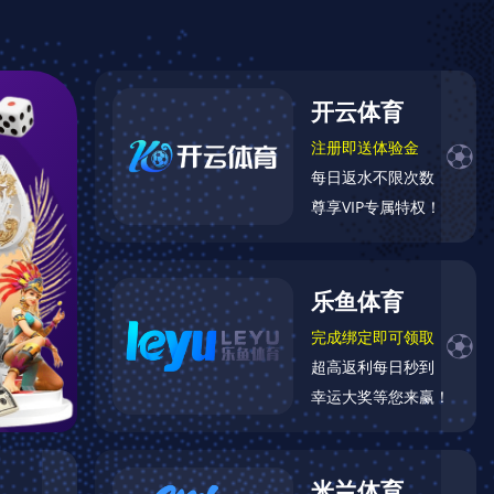
行业应用
联系我们