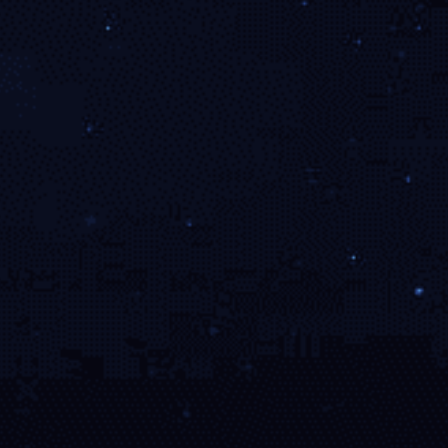
新闻中心
行业应用
关注我们
行业新闻
公司新闻
官网