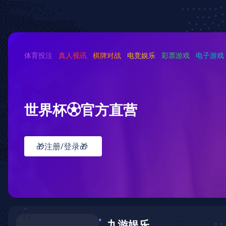
网站首页
关于我们
首页
>
新闻中心
>
公司新闻